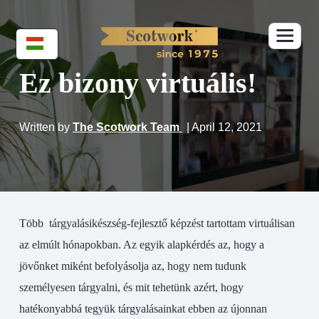
Ez bizony virtuális!
Written by
The Scotwork Team
| April 12, 2021
Több tárgyalásikészség-fejlesztő képzést tartottam virtuálisan
az elmúlt hónapokban. Az egyik alapkérdés az, hogy a
jövőnket miként befolyásolja az, hogy nem tudunk
személyesen tárgyalni, és mit tehetünk azért, hogy
hatékonyabbá tegyük tárgyalásainkat ebben az újonnan