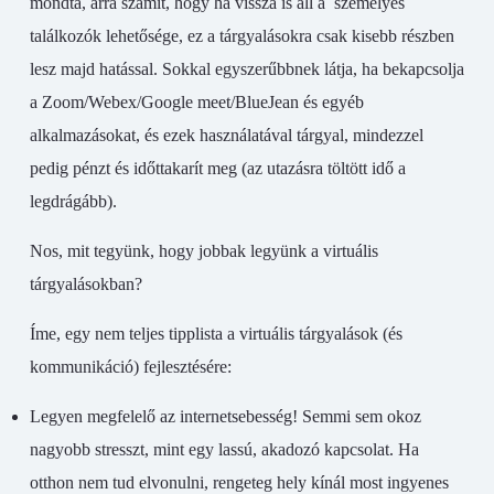
mondta, arra számít, hogy ha vissza is áll a személyes
találkozók lehetősége, ez a tárgyalásokra csak kisebb részben
lesz majd hatással. Sokkal egyszerűbbnek látja, ha bekapcsolja
a Zoom/Webex/Google meet/BlueJean és egyéb
alkalmazásokat, és ezek használatával tárgyal, mindezzel
pedig pénzt és időttakarít meg (az utazásra töltött idő a
legdrágább).
Nos, mit tegyünk, hogy jobbak legyünk a virtuális
tárgyalásokban?
Íme, egy nem teljes tipplista a virtuális tárgyalások (és
kommunikáció) fejlesztésére:
Legyen megfelelő az internetsebesség! Semmi sem okoz
nagyobb stresszt, mint egy lassú, akadozó kapcsolat. Ha
otthon nem tud elvonulni, rengeteg hely kínál most ingyenes