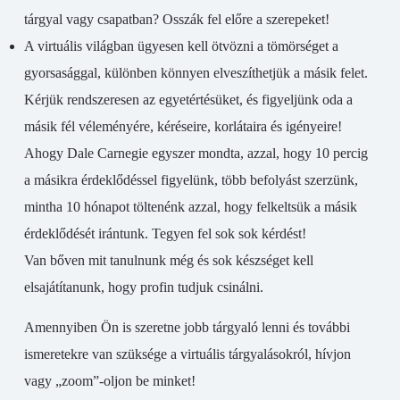
tárgyal vagy csapatban? Osszák fel előre a szerepeket!
A virtuális világban ügyesen kell ötvözni a tömörséget a
gyorsasággal, különben könnyen elveszíthetjük a másik felet.
Kérjük rendszeresen az egyetértésüket, és figyeljünk oda a
másik fél véleményére, kéréseire, korlátaira és igényeire!
Ahogy Dale Carnegie egyszer mondta, azzal, hogy 10 percig
a másikra érdeklődéssel figyelünk, több befolyást szerzünk,
mintha 10 hónapot töltenénk azzal, hogy felkeltsük a másik
érdeklődését irántunk. Tegyen fel sok sok kérdést!
Van bőven mit tanulnunk még és sok készséget kell
elsajátítanunk, hogy profin tudjuk csinálni.
Amennyiben Ön is szeretne jobb tárgyaló lenni és további
ismeretekre van szüksége a virtuális tárgyalásokról, hívjon
vagy „zoom”-oljon be minket!