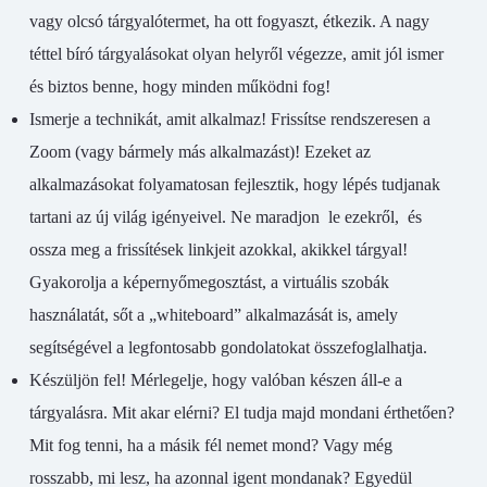
vagy olcsó tárgyalótermet, ha ott fogyaszt, étkezik. A nagy
téttel bíró tárgyalásokat olyan helyről végezze, amit jól ismer
és biztos benne, hogy minden működni fog!
Ismerje a technikát, amit alkalmaz! Frissítse rendszeresen a
Zoom (vagy bármely más alkalmazást)! Ezeket az
alkalmazásokat folyamatosan fejlesztik, hogy lépés tudjanak
tartani az új világ igényeivel. Ne maradjon le ezekről, és
ossza meg a frissítések linkjeit azokkal, akikkel tárgyal!
Gyakorolja a képernyőmegosztást, a virtuális szobák
használatát, sőt a „whiteboard” alkalmazását is, amely
segítségével a legfontosabb gondolatokat összefoglalhatja.
Készüljön fel! Mérlegelje, hogy valóban készen áll-e a
tárgyalásra. Mit akar elérni? El tudja majd mondani érthetően?
Mit fog tenni, ha a másik fél nemet mond? Vagy még
rosszabb, mi lesz, ha azonnal igent mondanak? Egyedül