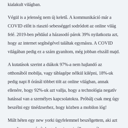
kialakult világban.
Végül is a jelenség nem új keletű. A kommunikáció már a
COVID előtt is riasztó sebességgel sodródott az online világ
felé. 2019-ben például a házasodó párok 39% nyilatkozta azt,
hogy az internet segítségével találtak egymásra. A COVID
világában pedig ez a szám gyanítom, még jobban elszáll majd.
A kutatások szerint a diákok 97%-a nem hajlandó az
otthonából mobilja, vagy táblagépe nélkül kilépni, 18%-uk
pedig napi 8 óránál többet tölt az online világban, annak
ellenére, hogy 92%-uk azt vallja, hogy a technológia negatív
hatással van a személyes kapcsolatokra. Próbálj csak meg úgy
beszélni egy tinédzserhez, hogy közben a mobilon lóg!
Múlt héten egy new yorki ügyfelemmel beszélgettem, aki azt