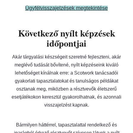
Ügyfélvisszajelzések megtekintése
Következő nyílt képzések
időpontjai
Akár tárgyalási készségeit szeretné fejleszteni, akár
meglévő tudását bővítené, nyílt képzéseink kiváló
lehetőséget kínálnak erre: a Scotwork tanácsadói
gyakorlati tapasztalatokat és tanulságos példákat
osztanak meg, miközben a résztvevők életszerű
esetjátékokon keresztül gyakorolhatnak, és azonnali
visszajelzést kapnak.
Bármilyen háttérrel, tapasztalattal rendelkező és
iparágból érkező résztvevőt szívesen látunk a nyílt