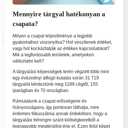
Mennyire tárgyal hatékonyan a
csapata?
Milyen a csapat teljesítménye a legjobb
gyakorlathoz viszonyítva? Hol veszítenek értéket,
vagy hol kockáztatják az értékes kapcsolatokat?
Mik a legfontosabb területek, amelyeken
változtatni kell?
A tárgyalási képességek terén végzett több mint
egy évtizednyi átfogó kutatás során 31 719
tárgyalót kérdeztünk meg 1189 cégtől, 155
iparágban és 70 országban.
Rámutatunk a csapat erősségeire és
hiányosságaira, így pontosan láthatja, mire
érdemes fókuszálnia annak érdekében, hogy a
tárgyalási tréningre szánt költségkeretből a
legnagyobb megtérülést érje el. Ezen felül képet