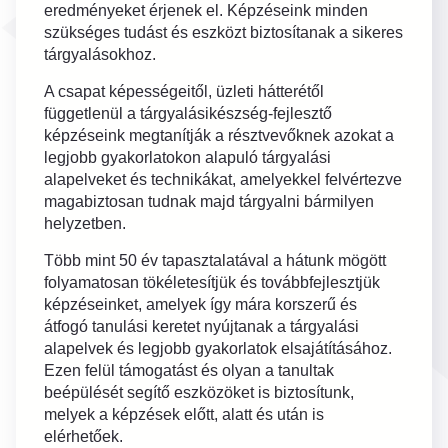
eredményeket érjenek el. Képzéseink minden
szükséges tudást és eszközt biztosítanak a sikeres
tárgyalásokhoz.
A csapat képességeitől, üzleti hátterétől
függetlenül a tárgyalásikészség-fejlesztő
képzéseink megtanítják a résztvevőknek azokat a
legjobb gyakorlatokon alapuló tárgyalási
alapelveket és technikákat, amelyekkel felvértezve
magabiztosan tudnak majd tárgyalni bármilyen
helyzetben.
Több mint 50 év tapasztalatával a hátunk mögött
folyamatosan tökéletesítjük és továbbfejlesztjük
képzéseinket, amelyek így mára korszerű és
átfogó tanulási keretet nyújtanak a tárgyalási
alapelvek és legjobb gyakorlatok elsajátításához.
Ezen felül támogatást és olyan a tanultak
beépülését segítő eszközöket is biztosítunk,
melyek a képzések előtt, alatt és után is
elérhetőek.