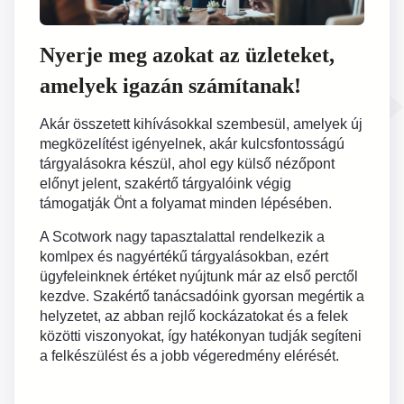
Nyerje meg azokat az üzleteket,
amelyek igazán számítanak!
Akár összetett kihívásokkal szembesül, amelyek új
megközelítést igényelnek, akár kulcsfontosságú
tárgyalásokra készül, ahol egy külső nézőpont
előnyt jelent, szakértő tárgyalóink végig
támogatják Önt a folyamat minden lépésében.
A Scotwork nagy tapasztalattal rendelkezik a
komlpex és nagyértékű tárgyalásokban, ezért
ügyfeleinknek értéket nyújtunk már az első perctől
kezdve. Szakértő tanácsadóink gyorsan megértik a
helyzetet, az abban rejlő kockázatokat és a felek
közötti viszonyokat, így hatékonyan tudják segíteni
a felkészülést és a jobb végeredmény elérését.