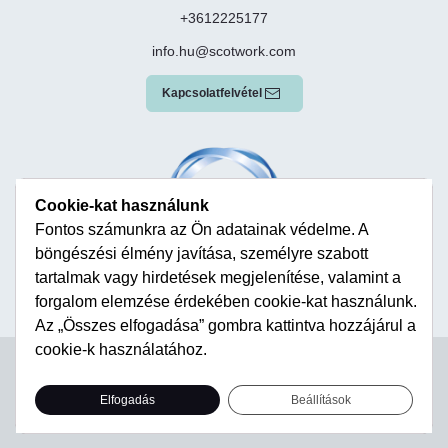
+3612225177
info.hu@scotwork.com
Kapcsolatfelvétel
Cookie-kat használunk
Fontos számunkra az Ön adatainak védelme. A
böngészési élmény javítása, személyre szabott
tartalmak vagy hirdetések megjelenítése, valamint a
forgalom elemzése érdekében cookie-kat használunk.
Az „Összes elfogadása” gombra kattintva hozzájárul a
cookie-k használatához.
Terms & Conditions
Privacy Policy
Modern Slavery Statement
Sitemap
Elfogadás
Beállítások
© Scotwork Limited 2026