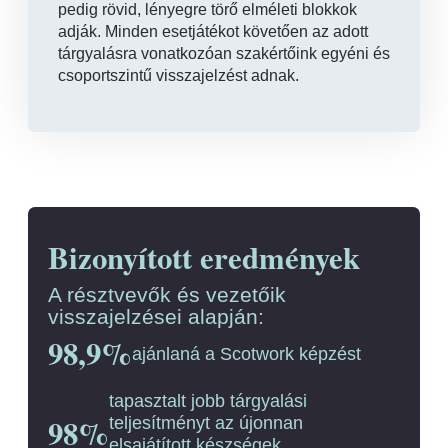
pedig rövid, lényegre törő elméleti blokkok
adják. Minden esetjátékot követően az adott
tárgyalásra vonatkozóan szakértőink egyéni és
csoportszintű visszajelzést adnak.
Bizonyított eredmények
A résztvevők és vezetőik
visszajelzései alapján:
98,9%
ajánlaná a Scotwork képzést
tapasztalt jobb tárgyalási
98%
teljesítményt az újonnan
elsajátított készségek