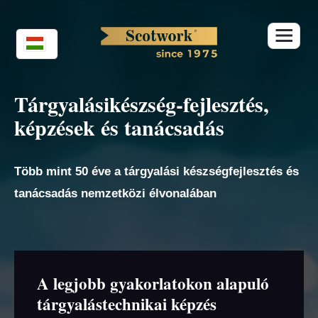
Skip
to
content
Tárgyalásikészség-fejlesztés,
képzések és tanácsadás
Több mint 50 éve a tárgyalási készségfejlesztés és
tanácsadás nemzetközi élvonalában
A legjobb gyakorlatokon alapuló
tárgyalástechnikai képzés