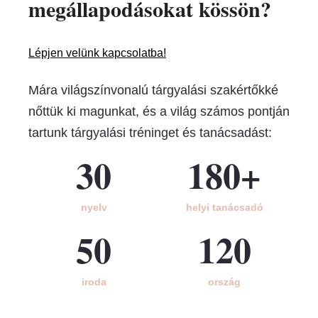
megállapodásokat kössön?
Lépjen velünk kapcsolatba!
Mára világszínvonalú tárgyalási szakértőkké
nőttük ki magunkat, és a világ számos pontján
tartunk tárgyalási tréninget és tanácsadást:
30
180+
nyelv
helyi tanácsadó
50
120
iroda
ország