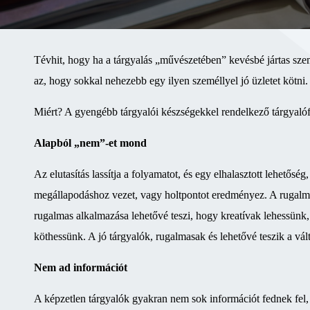
Tévhit, hogy ha a tárgyalás „művészetében” kevésbé jártas sze
az, hogy sokkal nehezebb egy ilyen személlyel jó üzletet kötni.
Miért? A gyengébb tárgyalói készségekkel rendelkező tárgyalóf
Alapból „nem”-et mond
Az elutasítás lassítja a folyamatot, és egy elhalasztott lehetős
megállapodáshoz vezet, vagy holtpontot eredményez. A rugalma
rugalmas alkalmazása lehetővé teszi, hogy kreatívak lehessünk
köthessünk. A jó tárgyalók, rugalmasak és lehetővé teszik a vál
Nem ad információt
A képzetlen tárgyalók gyakran nem sok információt fednek fel, a