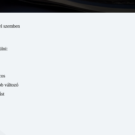
zel szemben
lni:
cos
bb változó
ást