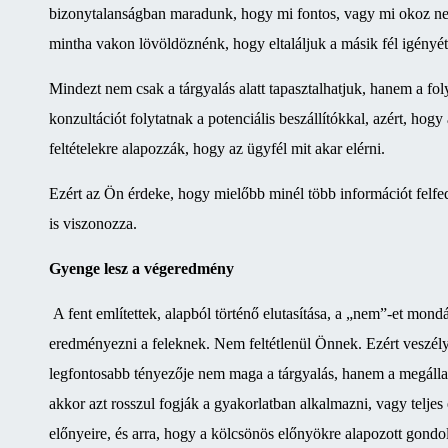
bizonytalanságban maradunk, hogy mi fontos, vagy mi okoz nehé
mintha vakon lövöldöznénk, hogy eltaláljuk a másik fél igényét
Mindezt nem csak a tárgyalás alatt tapasztalhatjuk, hanem a fo
konzultációt folytatnak a potenciális beszállítókkal, azért, ho
feltételekre alapozzák, hogy az ügyfél mit akar elérni.
Ezért az Ön érdeke, hogy mielőbb minél több információt felfedj
is viszonozza.
Gyenge lesz a végeredmény
A fent említettek, alapból történő elutasítása, a „nem”-et mon
eredményezni a feleknek. Nem feltétlenül Önnek. Ezért veszély
legfontosabb tényezője nem maga a tárgyalás, hanem a megáll
akkor azt rosszul fogják a gyakorlatban alkalmazni, vagy teljes 
előnyeire, és arra, hogy a kölcsönös előnyökre alapozott gondo