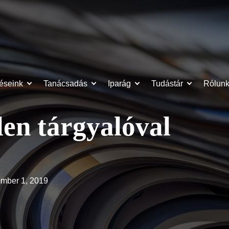
éseink
Tanácsadás
Iparág
Tudástár
Rólun
len tárgyalóval
ember 1, 2019