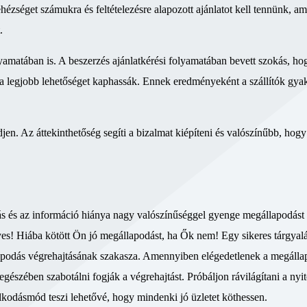
zséget számukra és feltételezésre alapozott ajánlatot kell tennünk, am
.
lyamatában is. A beszerzés ajánlatkérési folyamatában bevett szokás, h
gy a legjobb lehetőséget kaphassák. Ennek eredményeként a szállítók gya
en. Az áttekinthetőség segíti a bizalmat kiépíteni és valószínűbb, hogy 
dás és az információ hiánya nagy valószínűséggel gyenge megállapodást
es! Hiába kötött Ön jó megállapodást, ha Ők nem! Egy sikeres tárgyal
apodás végrehajtásának szakasza. Amennyiben elégedetlenek a megálla
egészében szabotálni fogják a végrehajtást. Próbáljon rávilágítani a nyit
lkodásmód teszi lehetővé, hogy mindenki jó üzletet köthessen.