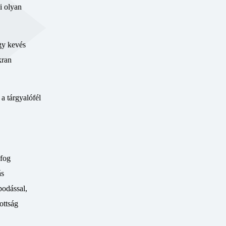
i olyan
ogy kevés
kran
a tárgyalófél
 fog
ás
podással,
ottság