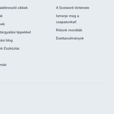
atébresztő cikkek
A Scotwork története
ák
Ismerje meg a
csapatunkat!
vek
Rólunk mondták
tárgyalási tippekkel
Esettanulmányok
ási blog
rk Eszköztár
mtár