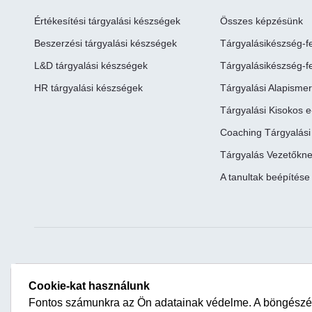
Értékesítési tárgyalási készségek
Összes képzésünk
Beszerzési tárgyalási készségek
Tárgyalásikészség-fe
L&D tárgyalási készségek
Tárgyalásikészség-fe
HR tárgyalási készségek
Tárgyalási Alapisme
Tárgyalási Kisokos 
Coaching Tárgyalás
Tárgyalás Vezetőkn
A tanultak beépítése
Közösségi Oldalaink
Kapcsolatfelvétel
Cookie-kat használunk
+3612225177
Fontos számunkra az Ön adatainak védelme. A böngészé