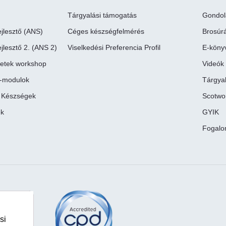
Tárgyalási támogatás
Gondol
jlesztő (ANS)
Céges készségfelmérés
Brosúr
jlesztő 2. (ANS 2)
Viselkedési Preferencia Profil
E-köny
retek workshop
Videók 
e-modulok
Tárgyal
i Készségek
Scotwo
ek
GYIK
Fogalo
si