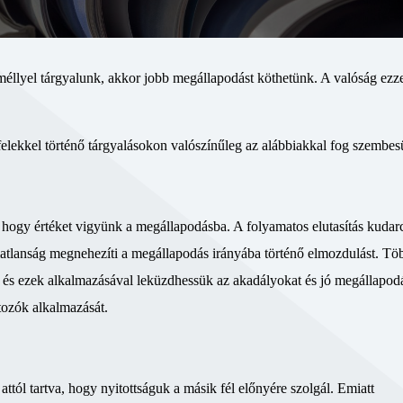
méllyel tárgyalunk, akkor jobb megállapodást köthetünk. A valóság ez
elekkel történő tárgyalásokon valószínűleg az alábbiakkal fog szembesü
ég, hogy értéket vigyünk a megállapodásba. A folyamatos elutasítás kudar
tlanság megnehezíti a megállapodás irányába történő elmozdulást. Tö
, és ezek alkalmazásával leküzdhessük az akadályokat és jó megállapod
tozók alkalmazását.
ttól tartva, hogy nyitottságuk a másik fél előnyére szolgál. Emiatt