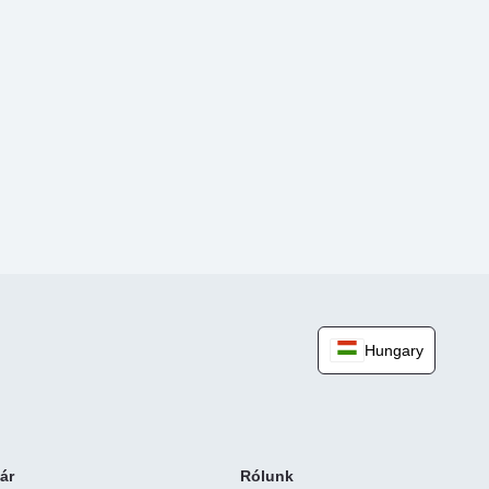
Hungary
ár
Rólunk