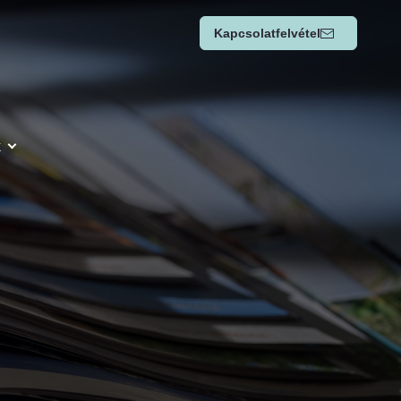
Kapcsolatfelvétel
k