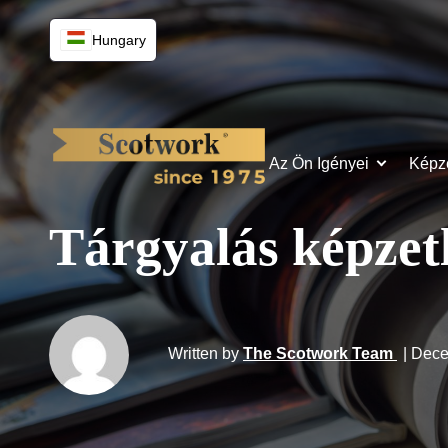
Hungary
Az Ön Igényei
Képz
Tárgyalás képzet
Written by
The Scotwork Team
| Dec