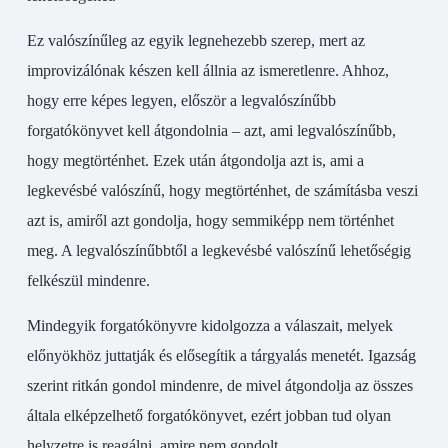
Ez valószínűleg az egyik legnehezebb szerep, mert az
improvizálónak készen kell állnia az ismeretlenre. Ahhoz,
hogy erre képes legyen, először a legvalószínűbb
forgatókönyvet kell átgondolnia – azt, ami legvalószínűbb,
hogy megtörténhet. Ezek után átgondolja azt is, ami a
legkevésbé valószínű, hogy megtörténhet, de számításba veszi
azt is, amiről azt gondolja, hogy semmiképp nem történhet
meg. A legvalószínűbbtől a legkevésbé valószínű lehetőségig
felkészül mindenre.
Mindegyik forgatókönyvre kidolgozza a válaszait, melyek
előnyökhöz juttatják és elősegítik a tárgyalás menetét. Igazság
szerint ritkán gondol mindenre, de mivel átgondolja az összes
általa elképzelhető forgatókönyvet, ezért jobban tud olyan
helyzetre is reagálni, amire nem gondolt.