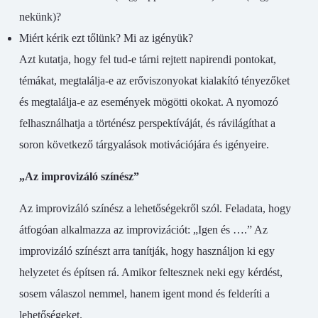
nekünk)?
Miért kérik ezt tőlünk? Mi az igényük?
Azt kutatja, hogy fel tud-e tárni rejtett napirendi pontokat,
témákat, megtalálja-e az erőviszonyokat kialakító tényezőket
és megtalálja-e az események mögötti okokat. A nyomozó
felhasználhatja a történész perspektíváját, és rávilágíthat a
soron következő tárgyalások motivációjára és igényeire.
„Az improvizáló színész”
Az improvizáló színész a lehetőségekről szól. Feladata, hogy
átfogóan alkalmazza az improvizációt: „Igen és ….” Az
improvizáló színészt arra tanítják, hogy használjon ki egy
helyzetet és építsen rá. Amikor feltesznek neki egy kérdést,
sosem válaszol nemmel, hanem igent mond és felderíti a
lehetőségeket.