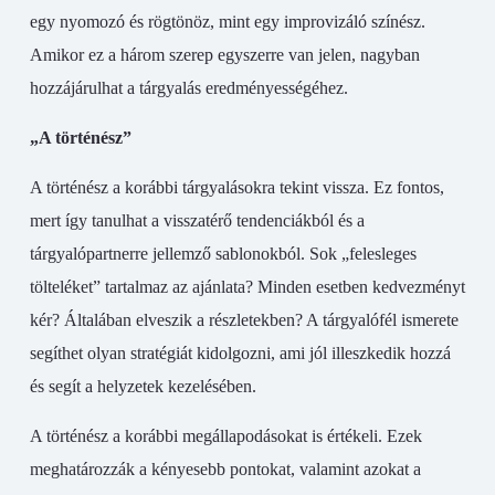
egy nyomozó és rögtönöz, mint egy improvizáló színész.
Amikor ez a három szerep egyszerre van jelen, nagyban
hozzájárulhat a tárgyalás eredményességéhez.
„A történész”
A történész a korábbi tárgyalásokra tekint vissza. Ez fontos,
mert így tanulhat a visszatérő tendenciákból és a
tárgyalópartnerre jellemző sablonokból. Sok „felesleges
tölteléket” tartalmaz az ajánlata? Minden esetben kedvezményt
kér? Általában elveszik a részletekben? A tárgyalófél ismerete
segíthet olyan stratégiát kidolgozni, ami jól illeszkedik hozzá
és segít a helyzetek kezelésében.
A történész a korábbi megállapodásokat is értékeli. Ezek
meghatározzák a kényesebb pontokat, valamint azokat a