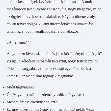
területeket, amelyek kevésbé tűnnek fontosnak. A múlt
megállapodásait a jelenhez viszonyítja, hogy megértse, vajon
az ügylet a tervek szerint alakult-e. Végül a történész olyan
távlati tervet dolgoz ki, ami információkat és útmutatást
tartalmaz a jövő megállapodásaira vonatkozóan.
„A nyomozó”
A nyomozó kíváncsi, a múlt és jelen körülmények „miértjeit”
vizsgálja kérdések sorozatán keresztül, hogy felfedezze, mi
történik a tárgyalóasztal felett és alatt egyaránt. Ezek a
kérdések az alábbiakat foglalják magukba:
Miért tárgyalunk?
Ők (vagy mi) miért kezdeményeztük a tárgyalást?
Most miért cselekedtük épp ezt?
Ez most miért fontos (vagy épp nem fontos) nekik (vagy