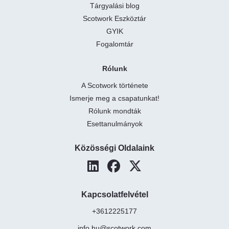
Tárgyalási blog
Scotwork Eszköztár
GYIK
Fogalomtár
Rólunk
A Scotwork története
Ismerje meg a csapatunkat!
Rólunk mondták
Esettanulmányok
Közösségi Oldalaink
Kapcsolatfelvétel
+3612225177
info.hu@scotwork.com