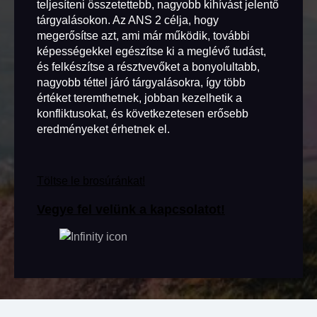
teljesíteni összetettebb, nagyobb kihívást jelentő
tárgyalásokon. Az ANS 2 célja, hogy
megerősítse azt, ami már működik, további
képességekkel egészítse ki a meglévő tudást,
és felkészítse a résztvevőket a bonyolultabb,
nagyobb téttel járó tárgyalásokra, így több
értéket teremthetnek, jobban kezelhetik a
konfliktusokat, és következetesen erősebb
eredményeket érhetnek el.
Töltse le brosúránkat!
Vegye fel velünk a kapcsolatot!