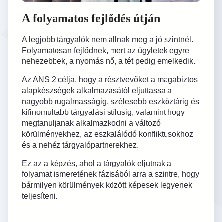
A folyamatos fejlődés útján
A legjobb tárgyalók nem állnak meg a jó szintnél.
Folyamatosan fejlődnek, mert az ügyletek egyre
nehezebbek, a nyomás nő, a tét pedig emelkedik.
Az ANS 2 célja, hogy a résztvevőket a magabiztos
alapkészségek alkalmazásától eljuttassa a
nagyobb rugalmasságig, szélesebb eszköztárig és
kifinomultabb tárgyalási stílusig, valamint hogy
megtanuljanak alkalmazkodni a változó
körülményekhez, az eszkalálódó konfliktusokhoz
és a nehéz tárgyalópartnerekhez.
Ez az a képzés, ahol a tárgyalók eljutnak a
folyamat ismeretének fázisából arra a szintre, hogy
bármilyen körülmények között képesek legyenek
teljesíteni.