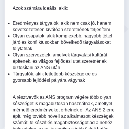
Azok számára ideális, akik:
Eredményes tárgyalók, akik nem csak jó, hanem
következetesen kiválóan szeretnének teljesíteni
Olyan csapatok, akik komplexebb, nagyobb téttel
járó és konfliktusokban bővelkedő tárgyalásokat
folytatnak
Olyan szervezetek, amelyek tárgyalási kultúrát
építenek, és világos fejlődési utat szeretnének
biztosítani az ANS után
Tárgyalók, akik fejlettebb készségekre és
gyorsabb fejlődési pályára vágynak
A résztvevők az ANS program végére több olyan
készséget is magabiztosan használnak, amellyel
mérhető eredményeket érhetnek el. Az ANS 2 erre
épít, még tovább növeli az alkalmazott készségek
számát, felkészít és magabiztosságot ad a nehéz
helyzetekre, ezzel is segítve a jobb üzleti hatás