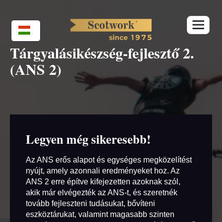
Skip
to
content
Tárgyalásikészség-fejlesztő 2.
(ANS 2)
Legyen még sikeresebb!
Az ANS erős alapot és egységes megközelítést
nyújt, amely azonnali eredményeket hoz. Az
ANS 2 erre építve kifejezetten azoknak szól,
akik már elvégezték az ANS-t, és szeretnék
tovább fejleszteni tudásukat, bővíteni
eszköztárukat, valamint magasabb szinten