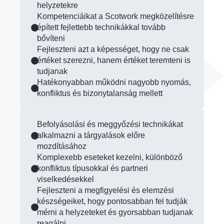
helyzetekre
Kompetenciáikat a Scotwork megközelítésre
épített fejlettebb technikákkal tovább
bővíteni
Fejleszteni azt a képességet, hogy ne csak
értéket szerezni, hanem értéket teremteni is
tudjanak
Hatékonyabban működni nagyobb nyomás,
konfliktus és bizonytalanság mellett
Befolyásolási és meggyőzési technikákat
alkalmazni a tárgyalások előre
mozdításához
Komplexebb eseteket kezelni, különböző
konfliktus típusokkal és partneri
viselkedésekkel
Fejleszteni a megfigyelési és elemzési
készségeiket, hogy pontosabban fel tudják
mérni a helyzeteket és gyorsabban tudjanak
reagálni