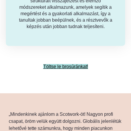
strukturált visszajelzést és elemző
módszereket alkalmazunk, amelyek segítik a
megértést és a gyakorlati alkalmazást, így a
tanultak jobban beépülnek, és a résztvevők a
képzés után jobban tudnak teljesíteni.
Töltse le brosúránkat!
„Mindenkinek ajánlom a Scotwork-öt! Nagyon profi
csapat, öröm velük együtt dolgozni. Globális jelenlétük
lehetővé tette számunkra, hogy minden piacunkon