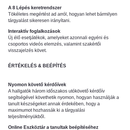
A 8 Lépés keretrendszer
Tökéletes megértést ad arról, hogyan lehet bármilyen
tárgyalást sikeresen irányítani.
Interaktív foglalkozások
Új élő esetjátékok, amelyeket azonnali egyéni és
csoportos videós elemzés, valamint szakértői
visszajelzés követ.
ÉRTÉKELÉS & BEÉPÍTÉS
Nyomon követő kérdőívek
A hallgatók három időszakos utókövető kérdőív
segítségével követhetik nyomon, hogyan használják a
tanult készségeket annak érdekében, hogy a
maximumot hozhassák ki a tárgyalási
teljesítményükből.
Online Eszköztár a tanultak beépítéséhez