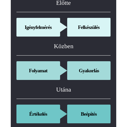
Előtte
Igényfelmérés
Felkészülés
Közben
Folyamat
Gyakorlás
Utána
Értékelés
Beépítés