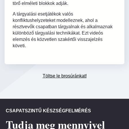
törő elméleti blokkok adják.
A tárgyalási esetjátékok valós
konfliktushelyzeteket modelleznek, ahol a
résztvevők csapatban tárgyalnak és alkalmaznak
különböző tárgyalási technikákat. Ezt videós
elemzés és közvetlen szakértői visszajelzés
követi.
Töltse le brosúránkat!
CSAPATSZINTŰ KÉSZSÉGFELMÉRÉS
Tudja meg mennyivel